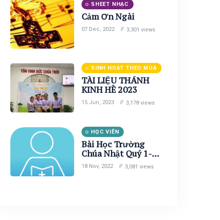
SHEET NHẠC
Cảm Ơn Ngài
07 Dec, 2022
3,301 views
SINH HOẠT THEO MÙA
TÀI LIỆU THÁNH
KINH HÈ 2023
15 Jun, 2023
3,178 views
HỌC VIÊN
Bài Học Trường
Chúa Nhật Quý 1-
Nawm1 (Học viên)
18 Nov, 2022
3,081 views