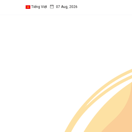
Tiếng Việt
07 Aug, 2026
Follow us
65
K
12
K
678
Categories
Chuyện Hay Ý Đẹp
(65)
SINH HOẠT THEO
MÙA
(28)
Vườn Thơ
(26)