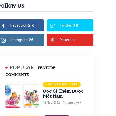
Follow Us
Facebook
2
K
Twitter
0
K
Instagram
26
Pinterest
POPULAR
FEATURE
COMMENTS
CHUYỆN HAY Ý ĐẸP
Ước Gì Thêm Được
Một Năm
16 Nov, 2022
3,318 views