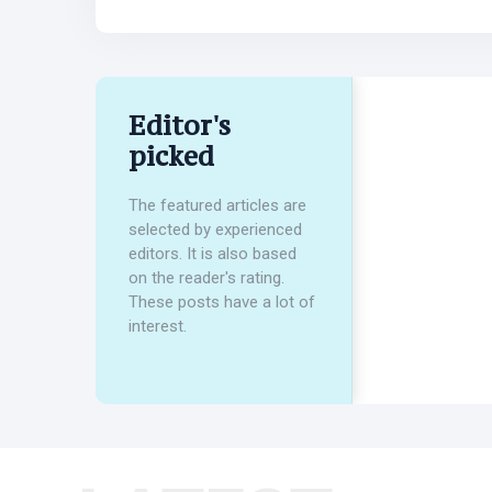
SARA SUNG
Beauty
Fashion
Lifestyle
Editor's
picked
Travel
Business
The featured articles are
selected by experienced
Health
editors. It is also based
on the reader's rating.
Dantri
These posts have a lot of
interest.