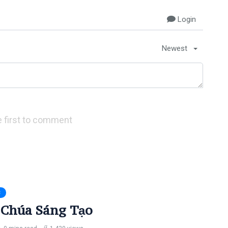
Login
Newest
 first to comment
C
 Chúa Sáng Tạo