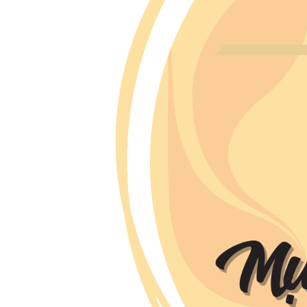
Hình Ảnh - Video
(24)
Truyện Vui
(15)
L
Lastest Post
SHEET
NHẠC
Cảm Ơn
Ngài
07
3,301
Dec,
views
2022
VƯỜN
THƠ
Nô-ên về
09
1,668
Nov,
views
2022