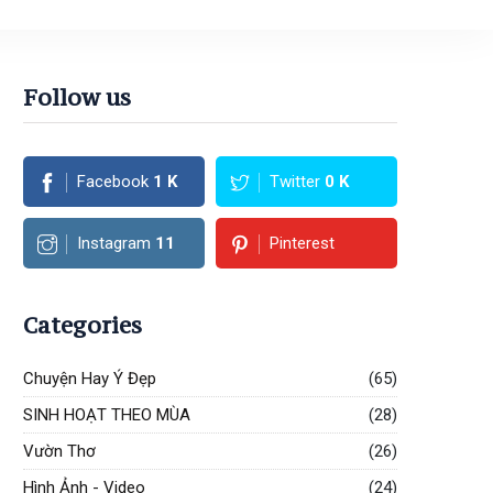
Follow us
Facebook
1
K
Twitter
0
K
Instagram
11
Pinterest
Categories
Chuyện Hay Ý Đẹp
(65)
SINH HOẠT THEO MÙA
(28)
Vườn Thơ
(26)
Hình Ảnh - Video
(24)