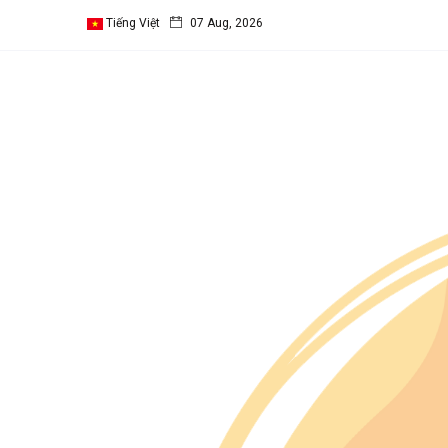
Tiếng Việt
07 Aug, 2026
Follow us
65
K
12
K
678
Categories
Chuyện Hay Ý Đẹp
(65)
SINH HOẠT THEO
MÙA
(28)
Vườn Thơ
(26)