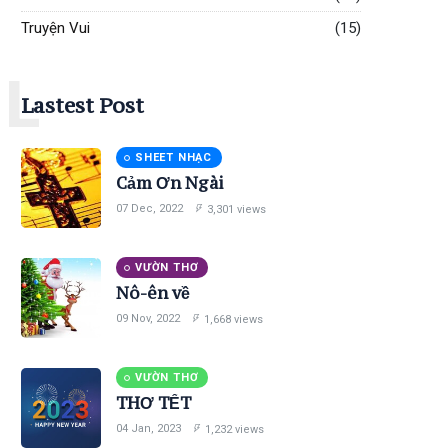
Truyện Vui
(15)
L
Lastest Post
SHEET NHẠC
Cảm Ơn Ngài
07 Dec, 2022
3,301 views
VƯỜN THƠ
Nô-ên về
09 Nov, 2022
1,668 views
VƯỜN THƠ
THƠ TẾT
04 Jan, 2023
1,232 views