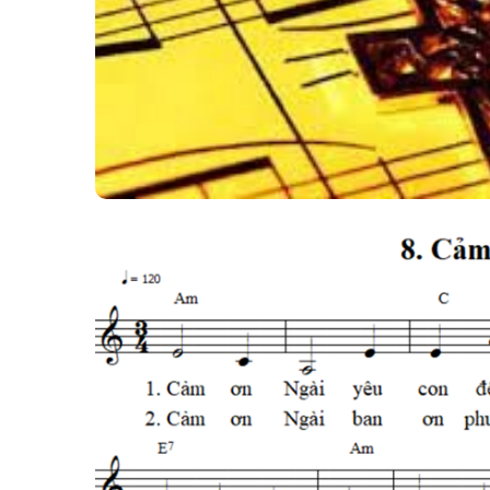
Lifestyle
Travel
Business
Health
Dantri