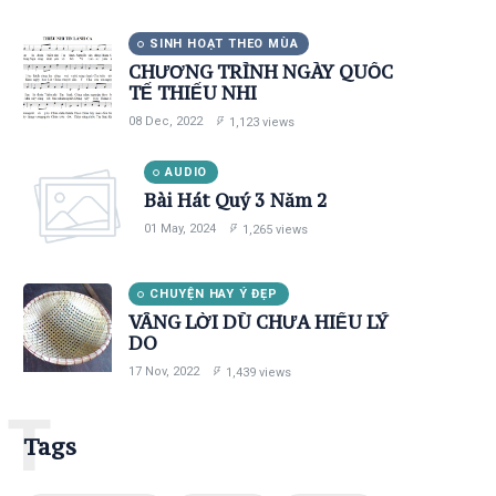
SINH HOẠT THEO MÙA
CHƯƠNG TRÌNH NGÀY QUỐC
TẾ THIẾU NHI
08 Dec, 2022
1,123 views
AUDIO
Bài Hát Quý 3 Năm 2
01 May, 2024
1,265 views
CHUYỆN HAY Ý ĐẸP
VÂNG LỜI DÙ CHƯA HIỂU LÝ
DO
17 Nov, 2022
1,439 views
T
Tags