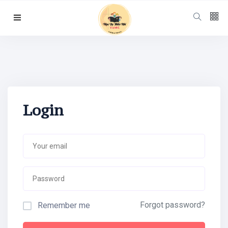
Follow us
65
K
12
K
Login
678
Categories
Forgot password?
Remember me
Chuyện Hay Ý
Đẹp