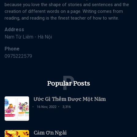
Chúa
because you love the shape of stories and sentences and the
22
1,290
Nhật Quý
Feb,
views
creation of different words on a page. Writing comes from
2023
4 - Năm 1
reading, and reading is the finest teacher of how to write.
(Học
Viên)
KINH
Address
THÁNH
Nam Từ Liêm - Hà Nội
DẠY DỖ
TRẺ THƠ
Phone
08
1,365
0975222579
Dec,
views
2022
P
TÌM HIỂU
TUỔI THIẾU
Popular Posts
NHI
TÂM LÝ
TRẺ TUỔI
Ước Gì Thêm Được Một Năm
THIẾU
06
1,846
16 Nov, 2022
3,316
NHI
Dec,
views
2022
VƯỜN
THƠ
Cảm Ơn Ngài