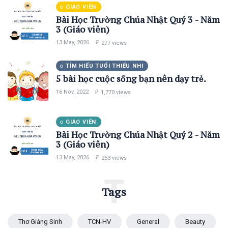
GIÁO VIÊN
Bài Học Trường Chúa Nhật Quý 3 - Năm
3 (Giáo viên)
13 May, 2026
277 views
TÌM HIỂU TUỔI THIẾU NHI
5 bài học cuộc sống bạn nên dạy trẻ.
16 Nov, 2022
1,770 views
GIÁO VIÊN
Bài Học Trường Chúa Nhật Quý 2 - Năm
3 (Giáo viên)
13 May, 2026
253 views
T
Tags
Thơ Giáng Sinh
TCN-HV
General
Beauty