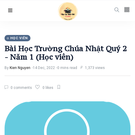
Follow us
65
K
HỌC VIÊN
Bài Học Trường Chúa Nhật Quý 2
12
K
- Năm 1 (Học viên)
By
Kien Nguyen
14 Dec, 2022
0 mins read
1,373 views
678
0 comments
0 likes
Categories
Chuyện Hay Ý
Đẹp