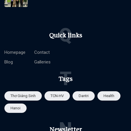
Q
Quick links
Homepage
Contact
Blog
Galleries
T
Tags
Thơ Giáng Sinh
TCN-HV
Dantri
Health
Hanoi
N
Newsletter