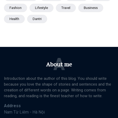
Fashion
Lifestyle
Travel
Business
Health
Dantri
A
About me
Introduction about the author of this blog. You should write
because you love the shape of stories and sentences and the
creation of different words on a page. Writing comes from
reading, and reading is the finest teacher of how to write.
Address
Nam Từ Liêm - Hà Nội