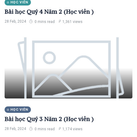
T
Tags
viên)
HỌC VIÊN
Bài học Quý 4 Năm 2 (Học viên )
Thơ Giáng Sinh
28 Feb, 2024
0 mins read
1,361 views
TCN-HV
General
Beauty
Fashion
Lifestyle
Travel
HỌC VIÊN
Business
Bài học Quý 3 Năm 2 (Học viên )
Health
28 Feb, 2024
0 mins read
1,174 views
Dantri