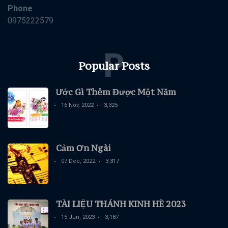
Phone
0975222579
P
Popular Posts
Ước Gì Thêm Được Một Năm
16 Nov, 2022
3,325
Cảm Ơn Ngài
07 Dec, 2022
3,317
TÀI LIỆU THÁNH KINH HÈ 2023
15 Jun, 2023
3,187