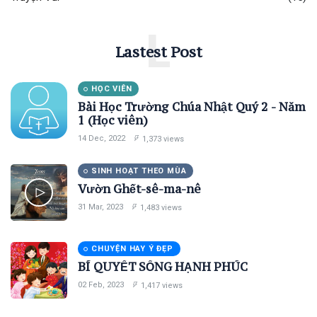
L
Lastest Post
HỌC VIÊN
Bài Học Trường Chúa Nhật Quý 2 - Năm
1 (Học viên)
14 Dec, 2022
1,373 views
SINH HOẠT THEO MÙA
Vườn Ghết-sê-ma-nê
31 Mar, 2023
1,483 views
CHUYỆN HAY Ý ĐẸP
BÍ QUYẾT SỐNG HẠNH PHÚC
02 Feb, 2023
1,417 views