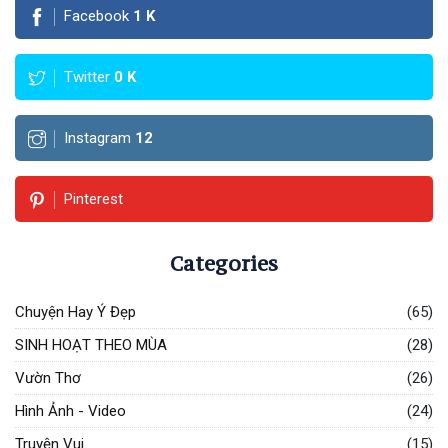
Facebook
1
K
Twitter
0
K
Instagram
12
Pinterest
Categories
Chuyện Hay Ý Đẹp
(65)
SINH HOẠT THEO MÙA
(28)
Vườn Thơ
(26)
Hình Ảnh - Video
(24)
Truyện Vui
(15)