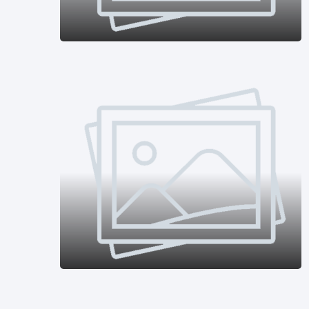
Beauty
Fashion
Lifestyle
Travel
Business
Health
Dantri