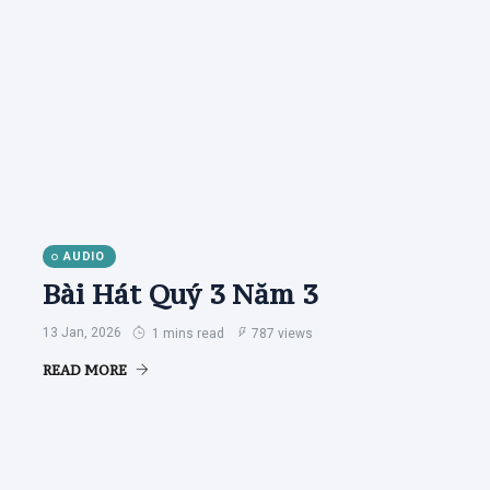
AUDIO
Bài Hát Quý 3 Năm 3
13 Jan, 2026
1 mins read
787 views
READ MORE