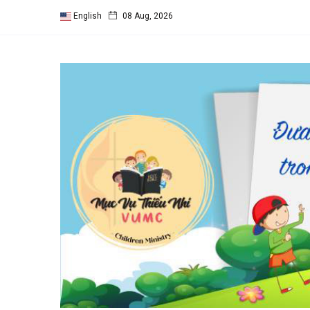
English
08 Aug, 2026
Follow us
65
K
12
K
678
Categories
Chuyện Hay Ý Đẹp
(65)
SINH HOẠT THEO
MÙA
(28)
Vườn Thơ
(26)