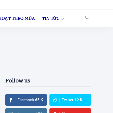
HOẠT THEO MÙA
TIN TỨC
Follow us
Facebook
65
K
Twitter
12
K