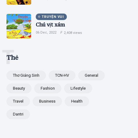
TRUYỆN VUI
Chú vịt xám
06 Dec, 2022
2,408 views
T
Thẻ
Thơ Giáng Sinh
TCN-HV
General
Beauty
Fashion
Lifestyle
Travel
Business
Health
Dantri