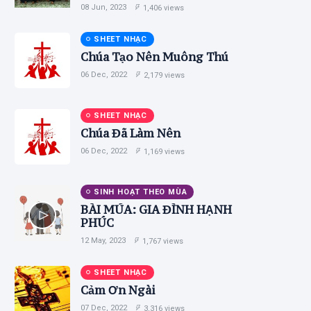
08 Jun, 2023
1,406 views
SHEET NHẠC
Chúa Tạo Nên Muông Thú
06 Dec, 2022
2,179 views
SHEET NHẠC
Chúa Đã Làm Nên
06 Dec, 2022
1,169 views
SINH HOẠT THEO MÙA
BÀI MÚA: GIA ĐÌNH HẠNH
PHÚC
12 May, 2023
1,767 views
SHEET NHẠC
Cảm Ơn Ngài
07 Dec, 2022
3,316 views