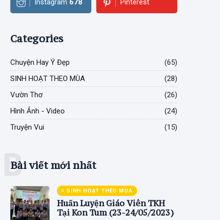
Instagram
678
Pinterest
Categories
Chuyện Hay Ý Đẹp
(65)
SINH HOẠT THEO MÙA
(28)
Vườn Thơ
(26)
Hình Ảnh - Video
(24)
Truyện Vui
(15)
B
Bài viết mới nhất
SINH HOẠT THEO MÙA
Huấn Luyện Giáo Viên TKH
Tại Kon Tum (23-24/05/2023)