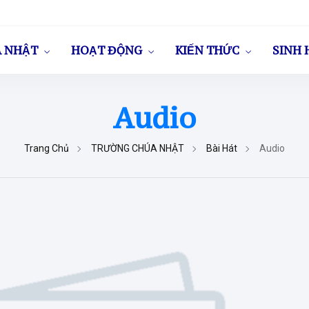
A NHẬT
HOẠT ĐỘNG
KIẾN THỨC
SINH 
Audio
Trang Chủ
TRƯỜNG CHÚA NHẬT
Bài Hát
Audio