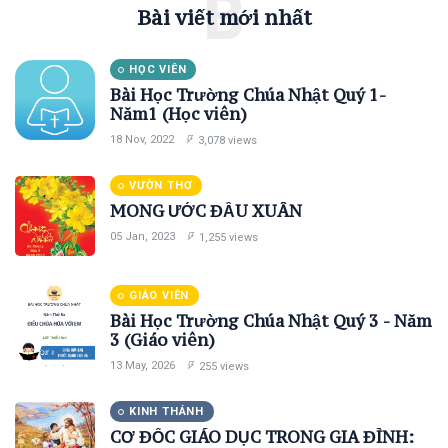
B
Chúa
Bài viết mới nhất
18
3,078
Nhật Quý
Nov,
views
2022
1-Năm1
(Học viên)
HỌC VIÊN
VƯỜN
Bài Học Trường Chúa Nhật Quý 1-
THƠ
Năm1 (Học viên)
MONG
18 Nov, 2022
3,078 views
ƯỚC ĐẦU
XUÂN
05
1,255
Jan,
VƯỜN THƠ
views
2023
MONG ƯỚC ĐẦU XUÂN
05 Jan, 2023
1,255 views
GIÁO
VIÊN
Bài Học
GIÁO VIÊN
Trường
Chúa
Bài Học Trường Chúa Nhật Quý 3 - Năm
13
255
Nhật
3 (Giáo viên)
May,
views
2026
Quý 3 -
13 May, 2026
255 views
Năm 3
(Giáo
KINH
THÁNH
viên)
KINH THÁNH
CƠ ĐỐC
CƠ ĐỐC GIÁO DỤC TRONG GIA ĐÌNH: