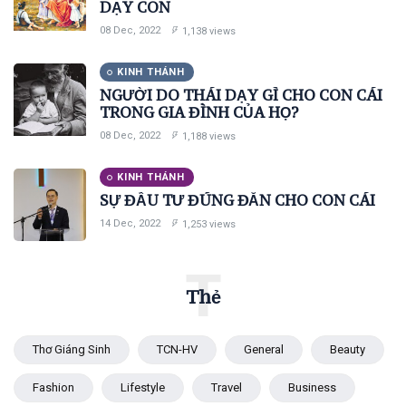
GIÁO DỤC
DẠY CON
TRONG
08
1,138
08 Dec, 2022
1,138 views
GIA ĐÌNH:
Dec,
views
2022
DẠY CON
KINH THÁNH
KINH
NGƯỜI DO THÁI DẠY GÌ CHO CON CÁI
THÁNH
TRONG GIA ĐÌNH CỦA HỌ?
NGƯỜI
08 Dec, 2022
1,188 views
DO THÁI
DẠY GÌ
08
1,188
CHO CON
KINH THÁNH
Dec,
views
2022
CÁI
SỰ ĐẦU TƯ ĐÚNG ĐẮN CHO CON CÁI
TRONG
14 Dec, 2022
1,253 views
GIA ĐÌNH
KINH
THÁNH
CỦA HỌ?
SỰ ĐẦU
T
TƯ ĐÚNG
Thẻ
ĐẮN CHO
14
1,253
CON CÁI
Dec,
views
2022
Thơ Giáng Sinh
TCN-HV
General
Beauty
T
Thẻ
Fashion
Lifestyle
Travel
Business