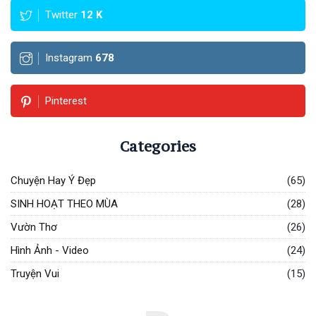
(65)
Twitter
12
K
SINH HOẠT
THEO MÙA
Instagram
678
(28)
Vườn Thơ
(26)
Pinterest
Hình Ảnh -
Video
(24)
Categories
Truyện Vui
(15)
Chuyện Hay Ý Đẹp
(65)
SINH HOẠT THEO MÙA
(28)
B
Bài viết
Vườn Thơ
(26)
mới nhất
Hình Ảnh - Video
(24)
HỌC
Truyện Vui
(15)
VIÊN
Bài Học
Trường