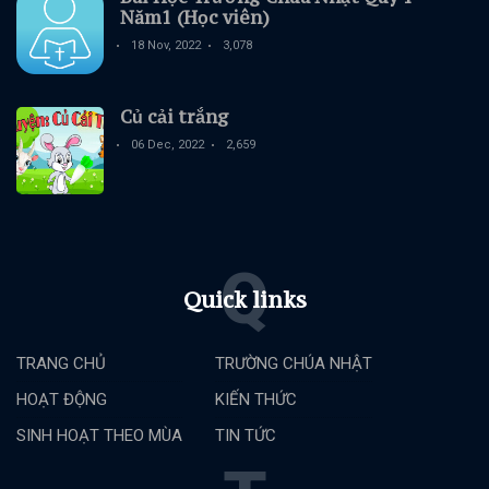
Năm1 (Học viên)
18 Nov, 2022
3,078
Củ cải trắng
06 Dec, 2022
2,659
Q
Quick links
TRANG CHỦ
TRƯỜNG CHÚA NHẬT
HOẠT ĐỘNG
KIẾN THỨC
SINH HOẠT THEO MÙA
TIN TỨC