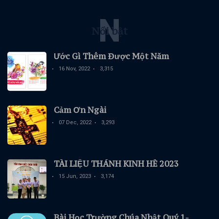
N
Nổi bật
Ước Gì Thêm Được Một Năm
16 Nov, 2022
3,315
Cảm Ơn Ngài
07 Dec, 2022
3,293
TÀI LIỆU THÁNH KINH HÈ 2023
15 Jun, 2023
3,174
Bài Học Trường Chúa Nhật Quý 1-