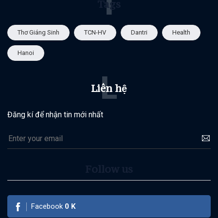
T
Tags
Thơ Giáng Sinh
TCN-HV
Dantri
Health
Hanoi
L
Liên hệ
Đăng kí để nhận tin mới nhất
Follow us
Facebook
0
K