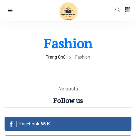
Follow us
65
K
Fashion
12
K
Trang Chủ
Fashion
678
No posts
Follow us
Categories
Facebook
65
K
Chuyện Hay Ý
Đẹp