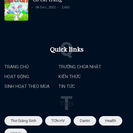
06 Dec, 2022
2,662
Q
Quick links
TRANG CHỦ
TRƯỜNG CHÚA NHẬT
HOẠT ĐỘNG
KIẾN THỨC
SINH HOẠT THEO MÙA
TIN TỨC
T
Tags
Thơ Giáng Sinh
TCN-HV
Dantri
Health