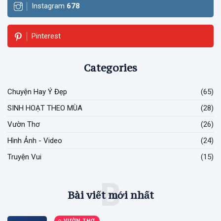
(65)
Instagram
678
SINH HOẠT
THEO MÙA
Pinterest
(28)
Vườn Thơ
(26)
Categories
Hình Ảnh -
Video
Chuyện Hay Ý Đẹp
(65)
(24)
SINH HOẠT THEO MÙA
(28)
Truyện Vui
(15)
Vườn Thơ
(26)
Hình Ảnh - Video
(24)
B
Bài viết
Truyện Vui
(15)
mới nhất
B
VƯỜN
Bài viết mới nhất
THƠ
LỜI CHÚC
ĐẦU NĂM
VƯỜN THƠ