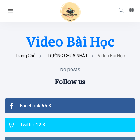
Follow us
Video Bài Học
65
K
Trang Chủ
12
K
TRƯỜNG CHÚA NHẬT
Video Bài Học
No posts
678
Follow us
Facebook
65
K
Categories
Twitter
12
K
Chuyện Hay Ý
Đẹp