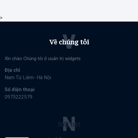
Thơ Giáng Sinh
>
TCN-HV
V
Về chúng tôi
General
Beauty
Xìn chào Chúng tôi ở ưuản trị widgets
Fashion
Địa chỉ
Nam Từ Liêm- Hà Nội
Lifestyle
Số điện thoại
Travel
0975222579
Business
N
Health
Nổi bật
Dantri