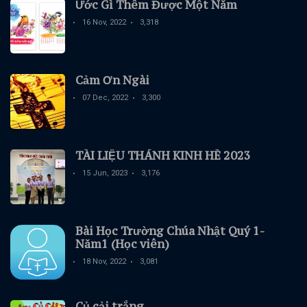
Ước Gì Thêm Được Một Năm
16 Nov, 2022
3,318
Cảm Ơn Ngài
07 Dec, 2022
3,300
TÀI LIỆU THÁNH KINH HÈ 2023
15 Jun, 2023
3,176
Bài Học Trường Chúa Nhật Quý 1-
Năm1 (Học viên)
18 Nov, 2022
3,081
Củ cải trắng