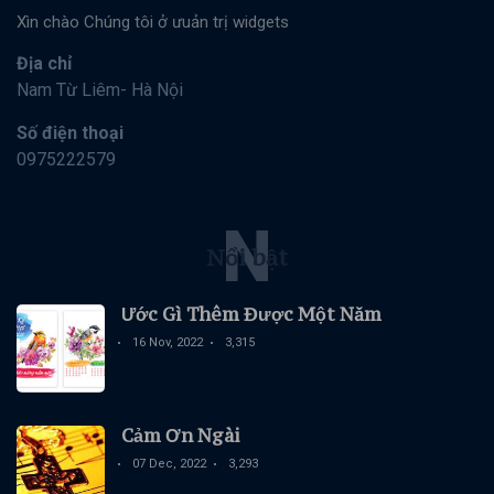
Xìn chào Chúng tôi ở ưuản trị widgets
Địa chỉ
Nam Từ Liêm- Hà Nội
Số điện thoại
0975222579
N
Nổi bật
Ước Gì Thêm Được Một Năm
16 Nov, 2022
3,315
Cảm Ơn Ngài
07 Dec, 2022
3,293