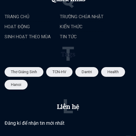
TRANG CHỦ
TRƯỜNG CHÚA NHẬT
HOẠT ĐỘNG
KIẾN THỨC
SINH HOẠT THEO MÙA
TIN TỨC
T
Tags
Thơ Giáng Sinh
TCN-HV
Dantri
Health
Hanoi
L
Liên hệ
Đăng kí để nhận tin mới nhất