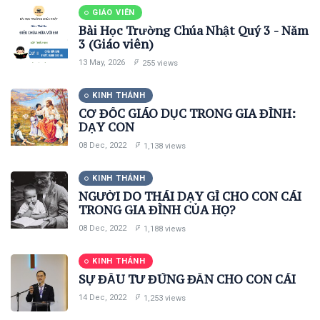
GIÁO VIÊN
Thơ Giáng Sinh
Bài Học Trường Chúa Nhật Quý 3 - Năm
3 (Giáo viên)
TCN-HV
13 May, 2026
255 views
General
KINH THÁNH
CƠ ĐỐC GIÁO DỤC TRONG GIA ĐÌNH:
Beauty
DẠY CON
08 Dec, 2022
Fashion
1,138 views
Lifestyle
KINH THÁNH
NGƯỜI DO THÁI DẠY GÌ CHO CON CÁI
Travel
TRONG GIA ĐÌNH CỦA HỌ?
08 Dec, 2022
1,188 views
Business
KINH THÁNH
Health
SỰ ĐẦU TƯ ĐÚNG ĐẮN CHO CON CÁI
Dantri
14 Dec, 2022
1,253 views