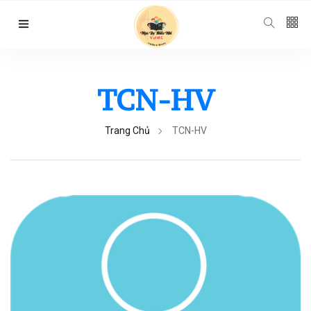
Follow us
65
K
TCN-HV
12
K
Trang Chủ
TCN-HV
678
Categories
Chuyện Hay Ý
Đẹp