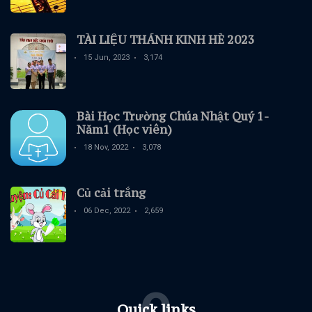
TÀI LIỆU THÁNH KINH HÈ 2023
15 Jun, 2023
3,174
Bài Học Trường Chúa Nhật Quý 1-
Năm1 (Học viên)
18 Nov, 2022
3,078
Củ cải trắng
06 Dec, 2022
2,659
Q
Quick links