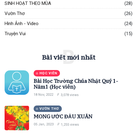
GIÁO DỤC
SINH HOẠT THEO MÙA
(28)
TRONG
08
1,138
GIA ĐÌNH:
Vườn Thơ
(26)
Dec,
views
2022
DẠY CON
Hình Ảnh - Video
(24)
KINH
Truyện Vui
(15)
THÁNH
NGƯỜI
DO THÁI
B
DẠY GÌ
Bài viết mới nhất
08
1,188
CHO CON
Dec,
views
2022
CÁI
TRONG
HỌC VIÊN
GIA ĐÌNH
KINH
Bài Học Trường Chúa Nhật Quý 1-
THÁNH
CỦA HỌ?
Năm1 (Học viên)
SỰ ĐẦU
TƯ ĐÚNG
18 Nov, 2022
3,078 views
ĐẮN CHO
14
1,253
CON CÁI
Dec,
views
VƯỜN THƠ
2022
MONG ƯỚC ĐẦU XUÂN
T
05 Jan, 2023
1,255 views
Thẻ