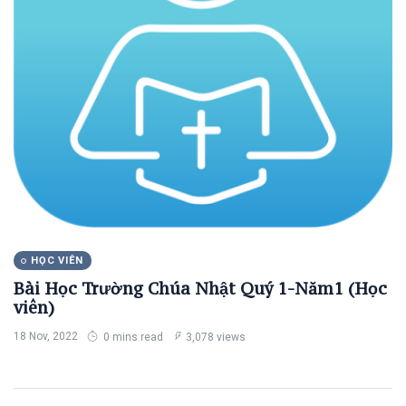
(65)
SINH HOẠT
THEO MÙA
(28)
Vườn Thơ
(26)
Hình Ảnh -
Video
(24)
Truyện Vui
(15)
HỌC VIÊN
B
Bài viết
Bài Học Trường Chúa Nhật Quý 1-Năm1 (Học
mới nhất
viên)
18 Nov, 2022
0 mins read
3,078 views
HỌC
VIÊN
Bài Học
Trường