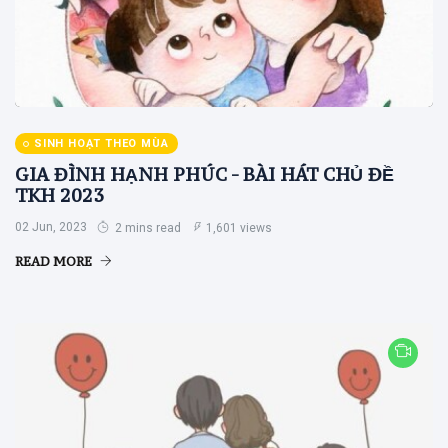
SINH HOẠT THEO MÙA
GIA ĐÌNH HẠNH PHÚC - BÀI HÁT CHỦ ĐỀ
TKH 2023
02 Jun, 2023
2 mins read
1,601 views
READ MORE