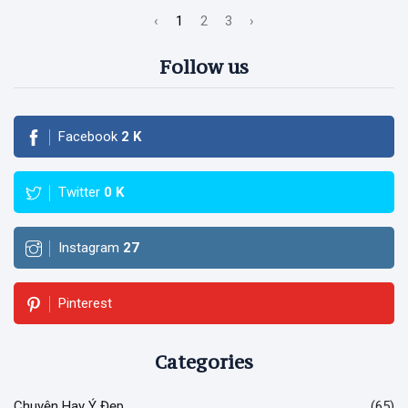
‹
1
2
3
›
Follow us
Facebook
2
K
Twitter
0
K
Instagram
27
Pinterest
Categories
Chuyện Hay Ý Đẹp
(65)