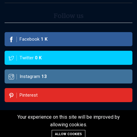
Follow us
Facebook
1
K
Twitter
0
K
Instagram
13
Pinterest
Your experience on this site will be improved by
©2022 WebThuongGia WebThuongGia
allowing cookies.
ALLOW COOKIES