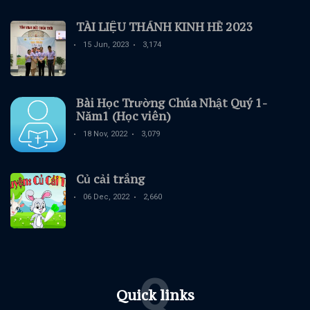
TÀI LIỆU THÁNH KINH HÈ 2023
15 Jun, 2023
3,174
Bài Học Trường Chúa Nhật Quý 1-
Năm1 (Học viên)
18 Nov, 2022
3,079
Củ cải trắng
06 Dec, 2022
2,660
Q
Quick links