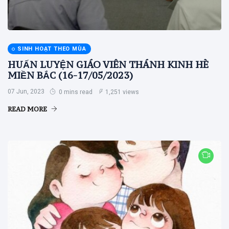
SINH HOẠT THEO MÙA
HUẤN LUYỆN GIÁO VIÊN THÁNH KINH HÈ
MIỀN BẮC (16-17/05/2023)
07 Jun, 2023
0 mins read
1,251 views
READ MORE