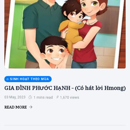
SINH HOẠT THEO MÙA
GIA ĐÌNH PHƯỚC HẠNH - (Có hát lời Hmong)
03 May, 2023
1 mins read
1,670 views
READ MORE