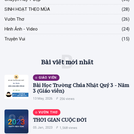
SINH HOẠT THEO MÙA
(28)
Vườn Thơ
(26)
Hình Ảnh - Video
(24)
Truyện Vui
(15)
B
Bài viết mới nhất
GIÁO VIÊN
Bài Học Trường Chúa Nhật Quý 3 - Năm
3 (Giáo viên)
13 May, 2026
256 views
VƯỜN THƠ
THỜI GIAN CUỘC ĐỜI
05 Jan, 2023
1,568 views