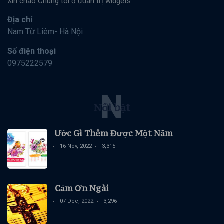
Xìn chào Chúng tôi ở ưuản trị widgets
Địa chỉ
Nam Từ Liêm- Hà Nội
Số điện thoại
0975222579
N
Nổi bật
Ước Gì Thêm Được Một Năm
16 Nov, 2022
3,315
Cảm Ơn Ngài
07 Dec, 2022
3,296