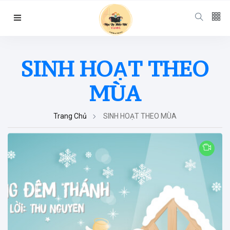
Follow us
SINH HOẠT THEO
65
K
MÙA
12
K
Trang Chủ
SINH HOẠT THEO MÙA
678
Categories
Chuyện Hay Ý
Đẹp