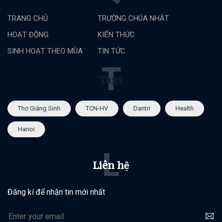
TRANG CHỦ
TRƯỜNG CHÚA NHẬT
HOẠT ĐỘNG
KIẾN THỨC
SINH HOẠT THEO MÙA
TIN TỨC
T
Tags
Thơ Giáng Sinh
TCN-HV
Dantri
Health
Hanoi
L
Liên hệ
Đăng kí để nhận tin mới nhất