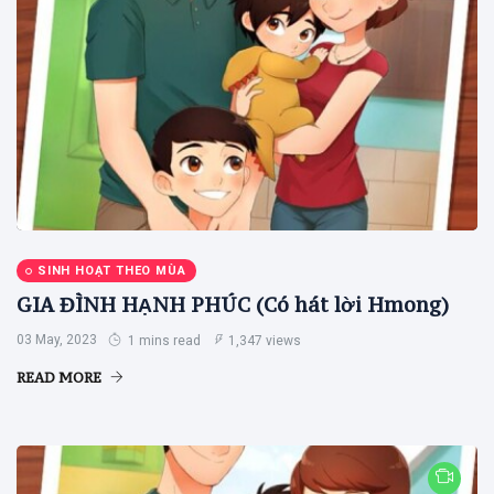
SINH HOẠT THEO MÙA
GIA ĐÌNH HẠNH PHÚC (Có hát lời Hmong)
03 May, 2023
1 mins read
1,347 views
READ MORE