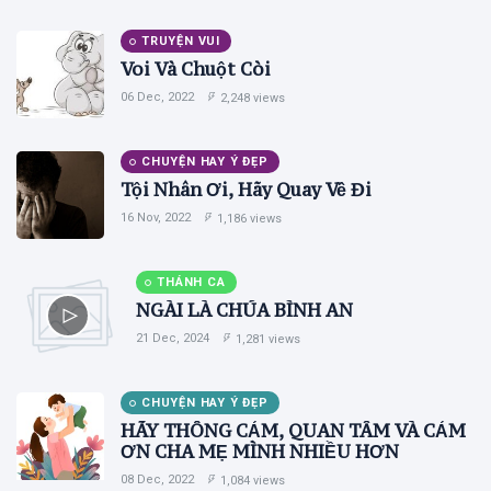
TRUYỆN VUI
Voi Và Chuột Còi
06 Dec, 2022
2,248 views
CHUYỆN HAY Ý ĐẸP
Tội Nhân Ơi, Hãy Quay Về Đi
16 Nov, 2022
1,186 views
THÁNH CA
NGÀI LÀ CHÚA BÌNH AN
21 Dec, 2024
1,281 views
CHUYỆN HAY Ý ĐẸP
HÃY THÔNG CẢM, QUAN TÂM VÀ CẢM
ƠN CHA MẸ MÌNH NHIỀU HƠN
08 Dec, 2022
1,084 views