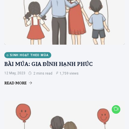
SINH HOẠT THEO MÙA
BÀI MÚA: GIA ĐÌNH HẠNH PHÚC
12 May, 2023
2 mins read
1,759 views
READ MORE