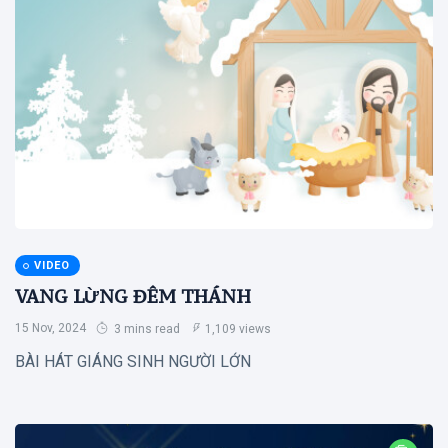
(65)
SINH HOẠT
THEO MÙA
(28)
Vườn Thơ
(26)
Hình Ảnh -
Video
(24)
Truyện Vui
(15)
VIDEO
B
VANG LỪNG ĐÊM THÁNH
Bài viết
mới nhất
15 Nov, 2024
3 mins read
1,109 views
BÀI HÁT GIÁNG SINH NGƯỜI LỚN
GIÁO
VIÊN
Bài Học
Trường