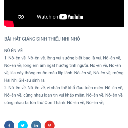
(65)
SINH HOẠT
THEO MÙA
(28)
Vườn Thơ
(26)
BÀI HÁT GIÁNG SINH THIẾU NHI NHỎ
Hình Ảnh -
Video
NÔ ÊN VỀ
(24)
1. Nô-ên về, Nô-ên về, lòng vui sướng biết bao là vui. Nô-ên về,
Nô-ên về, lòng êm ấm ngát hương tình người. Nô-ên về, Nô-ên
Truyện Vui
(15)
về, kìa cây thông muôn màu lấp lánh. Nô-ên về, Nô-ên về, mừng
Hài Nhi Giê-su sinh ra.
B
Bài viết
2. Nô-ên về, Nô-ên về, vì nhân thế khổ đau triền miên. Nô-ên về,
mới nhất
Nô-ên về, cùng nhau loan tin vui khắp miền. Nô-ên về, Nô-ên về,
cùng nhau ta tôn thờ Con Thánh. Nô-ên về, Nô-ên về,
VIDEO
NÔ ÊN
VỀ