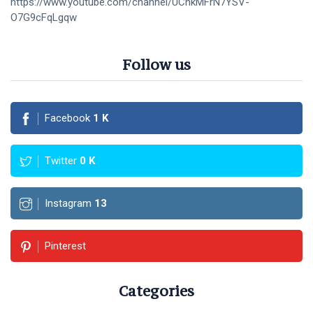
https://www.youtube.com/channel/UCnkMFrN7YSV-
O7G9cFqLgqw
Follow us
Facebook
1
K
Twitter
0
K
Instagram
13
Pinterest
Categories