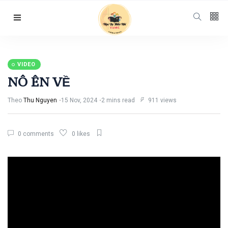
Follow us
65
K
VIDEO
NÔ ÊN VỀ
12
K
Theo
Thu Nguyen
15 Nov, 2024
2 mins read
911 views
678
0 comments
0 likes
Categories
Chuyện Hay Ý
Đẹp