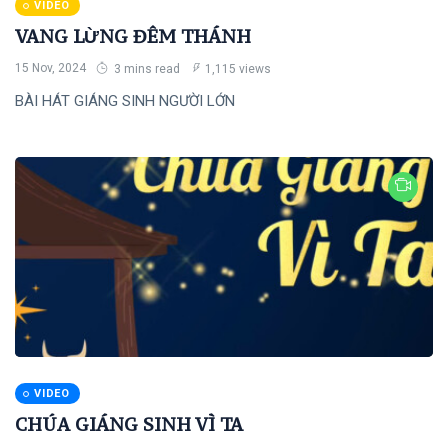
VIDEO
VANG LỪNG ĐÊM THÁNH
Thơ Giáng Sinh
15 Nov, 2024
3 mins read
1,115 views
TCN-HV
BÀI HÁT GIÁNG SINH NGƯỜI LỚN
General
Beauty
Fashion
Lifestyle
Travel
Business
Health
VIDEO
Dantri
CHÚA GIÁNG SINH VÌ TA