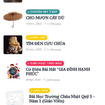
CHUYỆN HAY Ý ĐẸP
CHO MƯỢN CÂY DÙ
15 Dec, 2022
1,178 views
VƯỜN THƠ
TÌM ĐẾN CỨU CHÚA
06 Dec, 2022
1,194 views
SINH HOẠT THEO MÙA
Cử Điệu Bài Hát "GIA ĐÌNH HẠNH
PHÚC"
28 Apr, 2023
2,455 views
GIÁO VIÊN
Bài Học Trường Chúa Nhật Quý 3 -
Năm 1 (Giáo Viên)