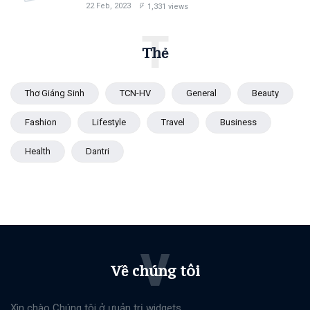
22 Feb, 2023
1,331 views
T
Thẻ
Thơ Giáng Sinh
TCN-HV
General
Beauty
Fashion
Lifestyle
Travel
Business
Health
Dantri
V
Về chúng tôi
Xìn chào Chúng tôi ở ưuản trị widgets