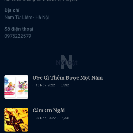
Địa chỉ
Nam Từ Liêm- Hà Nội
Số điện thoại
0975222579
N
Nổi bật
Ước Gì Thêm Được Một Năm
16 Nov, 2022
3,332
Cảm Ơn Ngài
07 Dec, 2022
3,331