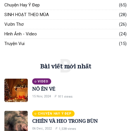
Chuyện Hay Ý Đẹp
(65)
SINH HOẠT THEO MÙA
(28)
Vườn Thơ
(26)
Hình Ảnh - Video
(24)
Truyện Vui
(15)
B
Bài viết mới nhất
VIDEO
NÔ ÊN VỀ
15 Nov, 2024
911 views
CHUYỆN HAY Ý ĐẸP
CHIÊN VÀ HEO TRONG BÙN
06 Dec, 2022
1,538 views