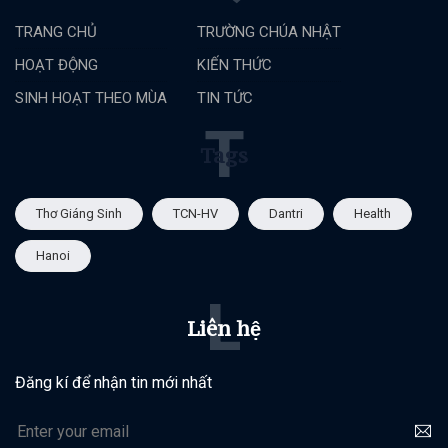
TRANG CHỦ
TRƯỜNG CHÚA NHẬT
HOẠT ĐỘNG
KIẾN THỨC
SINH HOẠT THEO MÙA
TIN TỨC
T
Tags
Thơ Giáng Sinh
TCN-HV
Dantri
Health
Hanoi
L
Liên hệ
Đăng kí để nhận tin mới nhất