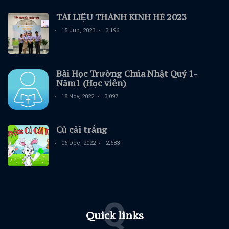
TÀI LIỆU THÁNH KINH HÈ 2023
15 Jun, 2023
3,196
Bài Học Trường Chúa Nhật Quý 1-
Năm1 (Học viên)
18 Nov, 2022
3,097
Củ cải trắng
06 Dec, 2022
2,683
Q
Quick links