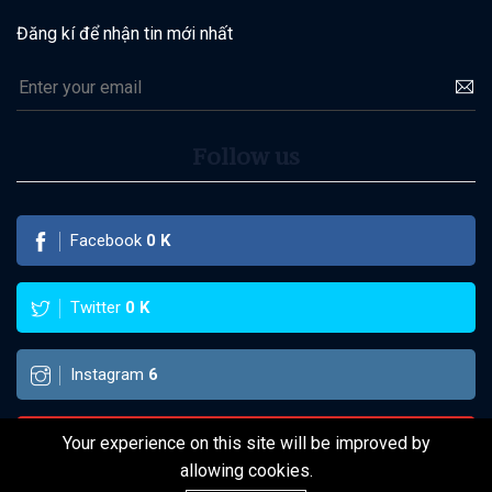
Đăng kí để nhận tin mới nhất
Follow us
Facebook
0
K
Twitter
0
K
Instagram
6
Pinterest
Your experience on this site will be improved by
allowing cookies.