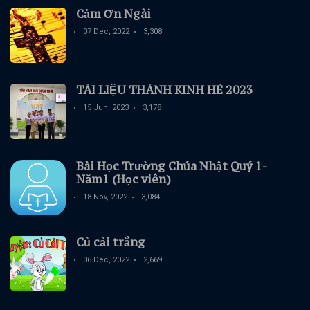
Cảm Ơn Ngài
07 Dec, 2022
3,308
TÀI LIỆU THÁNH KINH HÈ 2023
15 Jun, 2023
3,178
Bài Học Trường Chúa Nhật Quý 1-
Năm1 (Học viên)
18 Nov, 2022
3,084
Củ cải trắng
06 Dec, 2022
2,669