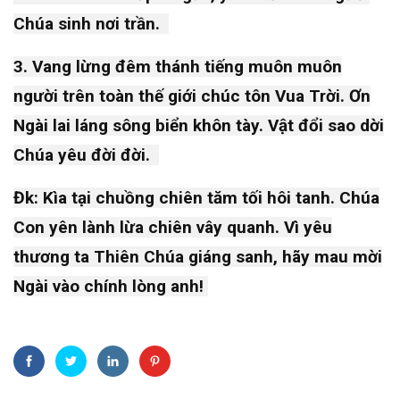
2024
Chúa sinh nơi trần.
SINH HOẠT
THEO MÙA
3. Vang lừng đêm thánh tiếng muôn muôn
HUẤN
người trên toàn thế giới chúc tôn Vua Trời. Ơn
LUYỆN
GIÁO VIÊN
Ngài lai láng sông biển khôn tày. Vật đổi sao dời
07
1,257
THÁNH
Jun,
views
2023
KINH HÈ
Chúa yêu đời đời.
MIỀN BẮC
(16-
CHUYỆN
Đk: Kìa tại chuồng chiên tăm tối hôi tanh. Chúa
HAY Ý ĐẸP
17/05/2023)
SỰ KHÔN
Con yên lành lừa chiên vây quanh. Vì yêu
NGOAN
thương ta Thiên Chúa giáng sanh, hãy mau mời
16
1,195
Dec,
views
2022
Ngài vào chính lòng anh!
CHUYỆN
HAY Ý ĐẸP
MỤC
ĐÍCH
SỐNG
17
1,196