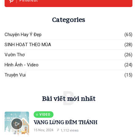
Pinterest
Categories
Chuyện Hay Ý Đẹp
(65)
SINH HOẠT THEO MÙA
(28)
Vườn Thơ
(26)
Hình Ảnh - Video
(24)
Truyện Vui
(15)
B
Bài viết mới nhất
VIDEO
VANG LỪNG ĐÊM THÁNH
15 Nov, 2024
1,112 views