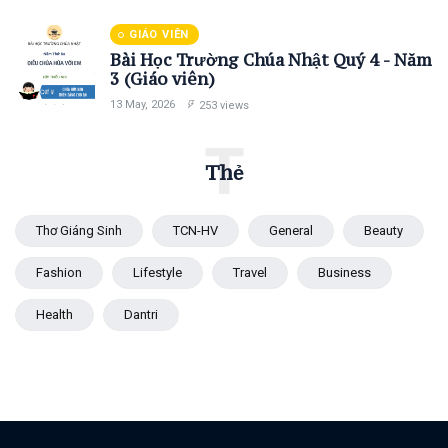
GIÁO VIÊN
Bài Học Trường Chúa Nhật Quý 4 - Năm
3 (Giáo viên)
13 May, 2026
253 views
T
Thẻ
Thơ Giáng Sinh
TCN-HV
General
Beauty
Fashion
Lifestyle
Travel
Business
Health
Dantri