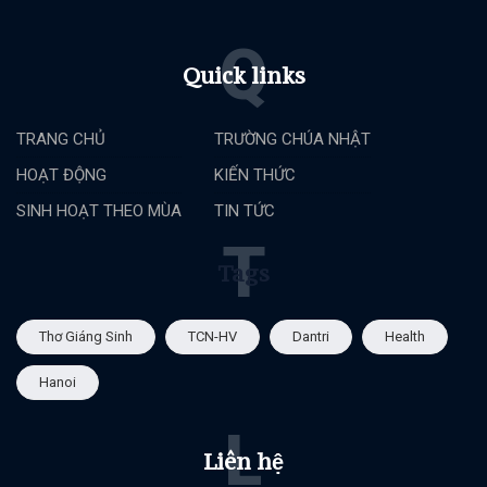
Q
Quick links
TRANG CHỦ
TRƯỜNG CHÚA NHẬT
HOẠT ĐỘNG
KIẾN THỨC
SINH HOẠT THEO MÙA
TIN TỨC
T
Tags
Thơ Giáng Sinh
TCN-HV
Dantri
Health
Hanoi
L
Liên hệ