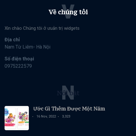
V
Về chúng tôi
Xìn chào Chúng tôi ở ưuản trị widgets
Địa chỉ
Nam Từ Liêm- Hà Nội
Số điện thoại
0975222579
N
Nổi bật
Ước Gì Thêm Được Một Năm
16 Nov, 2022
3,323