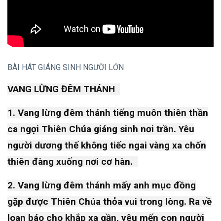
(65)
SINH HOẠT
THEO MÙA
(28)
Vườn Thơ
(26)
BÀI HÁT GIÁNG SINH NGƯỜI LỚN
Hình Ảnh - Video
(24)
VANG LỪNG ĐÊM THÁNH
Truyện Vui
(15)
1. Vang lừng đêm thánh tiếng muôn thiên thần
ca ngợi Thiên Chúa giáng sinh nơi trần. Yêu
B
Bài viết
người dương thế không tiếc ngai vàng xa chốn
mới nhất
thiên đàng xuống nơi cơ hàn.
VIDEO
2. Vang lừng đêm thánh mấy anh mục đồng
VANG
LỪNG
gặp được Thiên Chúa thỏa vui trong lòng. Ra về
ĐÊM
15
1,112
loan báo cho khắp xa gần, yêu mến con người
THÁNH
Nov,
views