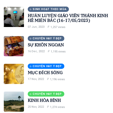
SINH HOẠT THEO MÙA
HUẤN LUYỆN GIÁO VIÊN THÁNH KINH
HÈ MIỀN BẮC (16-17/05/2023)
07 Jun, 2023
1,257 views
CHUYỆN HAY Ý ĐẸP
SỰ KHÔN NGOAN
16 Dec, 2022
1,195 views
CHUYỆN HAY Ý ĐẸP
MỤC ĐÍCH SỐNG
17 Nov, 2022
1,196 views
CHUYỆN HAY Ý ĐẸP
KINH HÒA BÌNH
25 Nov, 2022
1,274 views