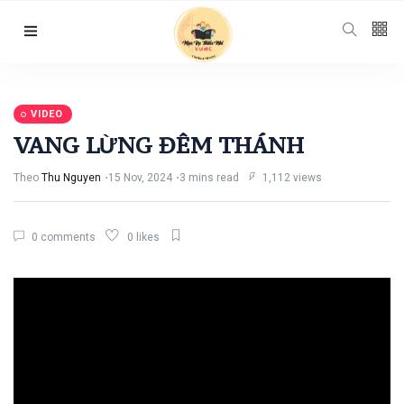
Follow us
65
K
VIDEO
VANG LỪNG ĐÊM THÁNH
12
K
Theo
Thu Nguyen
15 Nov, 2024
3 mins read
1,112 views
678
0 comments
0 likes
Categories
Chuyện Hay Ý
Đẹp