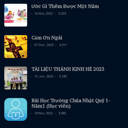
Ước Gì Thêm Được Một Năm
16 Nov, 2022
3,323
Cảm Ơn Ngài
07 Dec, 2022
3,311
TÀI LIỆU THÁNH KINH HÈ 2023
15 Jun, 2023
3,180
Bài Học Trường Chúa Nhật Quý 1-
Năm1 (Học viên)
18 Nov, 2022
3,085