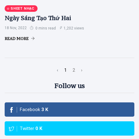
SHEET NHẠC
Ngày Sáng Tạo Thứ Hai
18 Nov, 2022
0 mins read
1,202 views
READ MORE
‹
1
2
›
Follow us
Facebook
3
K
Twitter
0
K