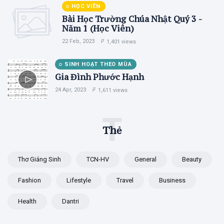
HỌC VIÊN
Bài Học Trường Chúa Nhật Quý 3 -
Năm 1 (Học Viên)
22 Feb, 2023
1,401 views
SINH HOẠT THEO MÙA
Gia Đình Phước Hạnh
24 Apr, 2023
1,611 views
T
Thẻ
Thơ Giáng Sinh
TCN-HV
General
Beauty
Fashion
Lifestyle
Travel
Business
Health
Dantri