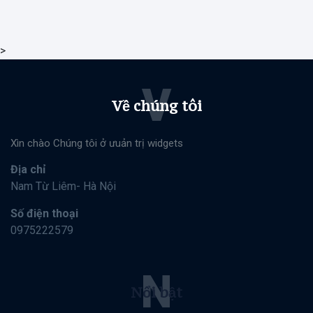
>
V
Về chúng tôi
Xìn chào Chúng tôi ở ưuản trị widgets
Địa chỉ
Nam Từ Liêm- Hà Nội
Số điện thoại
0975222579
N
Nổi bật