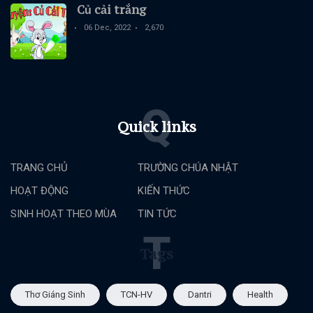
Củ cải trắng
06 Dec, 2022
2,670
Q
Quick links
TRANG CHỦ
TRƯỜNG CHÚA NHẬT
HOẠT ĐỘNG
KIẾN THỨC
SINH HOẠT THEO MÙA
TIN TỨC
T
Tags
Thơ Giáng Sinh
TCN-HV
Dantri
Health