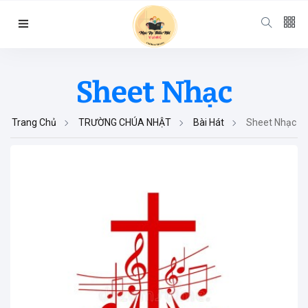
Follow us
Sheet Nhạc
65
K
Trang Chủ
12
K
TRƯỜNG CHÚA NHẬT
Bài Hát
Sheet Nhạc
678
Categories
Chuyện Hay Ý
Đẹp