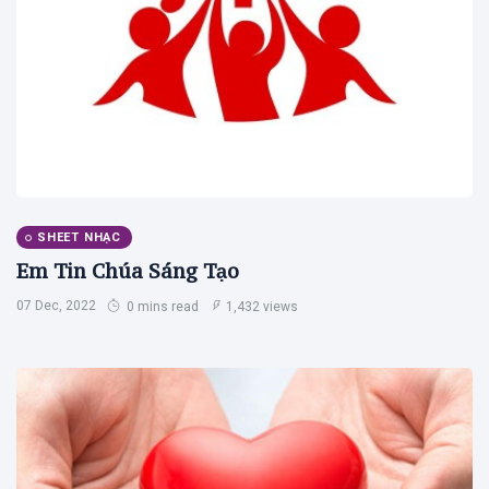
(65)
SINH HOẠT
THEO MÙA
(28)
Vườn Thơ
(26)
Hình Ảnh -
Video
(24)
SHEET NHẠC
Truyện Vui
(15)
Em Tin Chúa Sáng Tạo
07 Dec, 2022
0 mins read
1,432 views
B
Bài viết
mới nhất
GIÁO
VIÊN
Bài Học
Trường