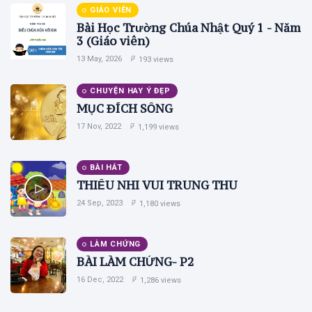
GIÁO VIÊN
Bài Học Trường Chúa Nhật Quý 1 - Năm
3 (Giáo viên)
13 May, 2026
193 views
CHUYỆN HAY Ý ĐẸP
MỤC ĐÍCH SỐNG
17 Nov, 2022
1,199 views
BÀI HÁT
THIẾU NHI VUI TRUNG THU
24 Sep, 2023
1,180 views
LÀM CHỨNG
BÀI LÀM CHỨNG- P2
16 Dec, 2022
1,286 views