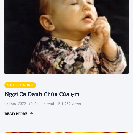
SHEET NHẠC
Ngợi Ca Danh Chúa Của Ẹm
07 Dec, 2022
0 mins read
1,262 views
READ MORE