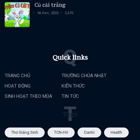
Củ cải trắng
06 Dec, 2022
2,670
Q
Quick links
TRANG CHỦ
TRƯỜNG CHÚA NHẬT
HOẠT ĐỘNG
KIẾN THỨC
SINH HOẠT THEO MÙA
TIN TỨC
T
Tags
Thơ Giáng Sinh
TCN-HV
Dantri
Health