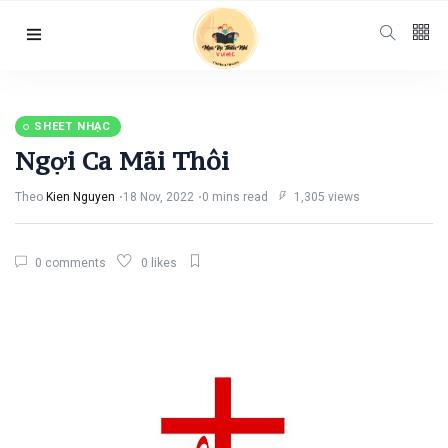
Follow us
65
K
SHEET NHẠC
Ngợi Ca Mãi Thôi
12
K
Theo
Kien Nguyen
18 Nov, 2022
0 mins read
1,305 views
678
0 comments
0 likes
Categories
Chuyện Hay Ý
Đẹp