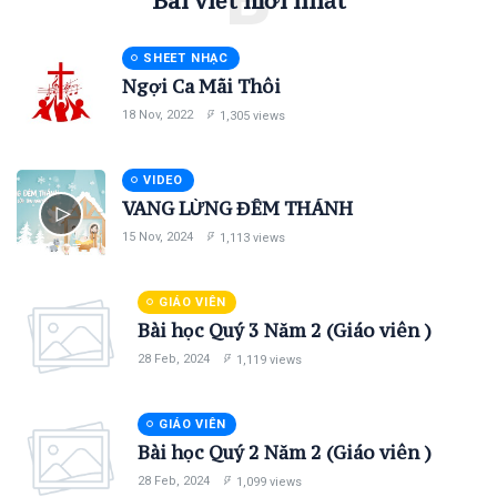
B
Bài viết mới nhất
SHEET NHẠC
Ngợi Ca Mãi Thôi
18 Nov, 2022
1,305 views
VIDEO
VANG LỪNG ĐÊM THÁNH
15 Nov, 2024
1,113 views
GIÁO VIÊN
Bài học Quý 3 Năm 2 (Giáo viên )
28 Feb, 2024
1,119 views
GIÁO VIÊN
Bài học Quý 2 Năm 2 (Giáo viên )
28 Feb, 2024
1,099 views