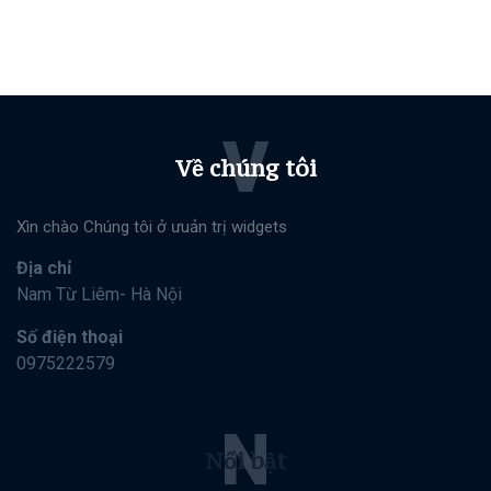
V
Về chúng tôi
Xìn chào Chúng tôi ở ưuản trị widgets
Địa chỉ
Nam Từ Liêm- Hà Nội
Số điện thoại
0975222579
N
Nổi bật