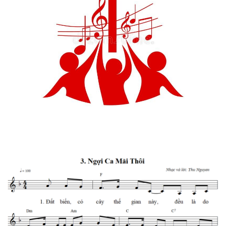
(65)
SINH HOẠT
THEO MÙA
(28)
Vườn Thơ
(26)
Hình Ảnh -
Video
(24)
Truyện Vui
(15)
B
Bài viết
mới nhất
SHEET
NHẠC
Ngợi Ca
Mãi Thôi