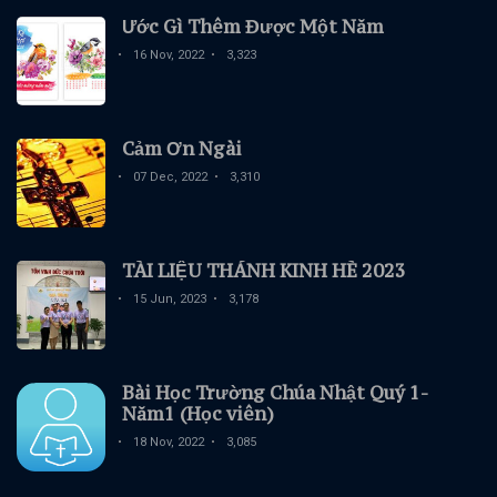
Ước Gì Thêm Được Một Năm
16 Nov, 2022
3,323
Cảm Ơn Ngài
07 Dec, 2022
3,310
TÀI LIỆU THÁNH KINH HÈ 2023
15 Jun, 2023
3,178
Bài Học Trường Chúa Nhật Quý 1-
Năm1 (Học viên)
18 Nov, 2022
3,085