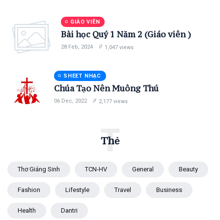
GIÁO VIÊN
Bài học Quý 1 Năm 2 (Giáo viên )
28 Feb, 2024
1,047 views
SHEET NHẠC
Chúa Tạo Nên Muông Thú
06 Dec, 2022
2,177 views
T
Thẻ
Thơ Giáng Sinh
TCN-HV
General
Beauty
Fashion
Lifestyle
Travel
Business
Health
Dantri