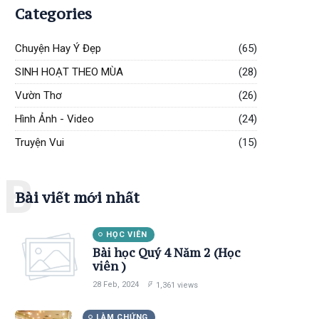
Categories
Chuyện Hay Ý Đẹp
(65)
SINH HOẠT THEO MÙA
(28)
Vườn Thơ
(26)
Hình Ảnh - Video
(24)
Truyện Vui
(15)
B
Bài viết mới nhất
HỌC VIÊN
Bài học Quý 4 Năm 2 (Học
viên )
28 Feb, 2024
1,361 views
LÀM CHỨNG