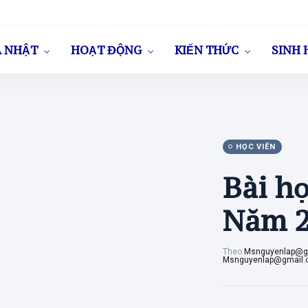
A NHẬT
HOẠT ĐỘNG
KIẾN THỨC
SINH 
HỌC VIÊN
Bài h
Năm 2
Theo
Msnguyenlap@g
Msnguyenlap@gmail