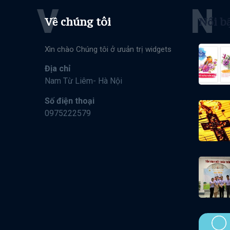
V
N
Về chúng tôi
Nổi b
Xìn chào Chúng tôi ở ưuản trị widgets
Địa chỉ
Nam Từ Liêm- Hà Nội
Số điện thoại
0975222579