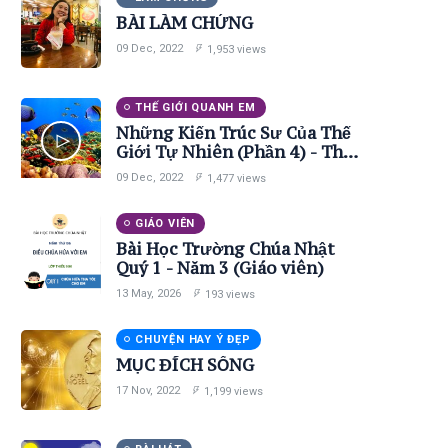
BÀI LÀM CHỨNG
09 Dec, 2022
1,953 views
THẾ GIỚI QUANH EM
Những Kiến Trúc Sư Của Thế
Giới Tự Nhiên (Phần 4) - Thế
Giới Động Vật
09 Dec, 2022
1,477 views
GIÁO VIÊN
Bài Học Trường Chúa Nhật
Quý 1 - Năm 3 (Giáo viên)
13 May, 2026
193 views
CHUYỆN HAY Ý ĐẸP
MỤC ĐÍCH SỐNG
17 Nov, 2022
1,199 views