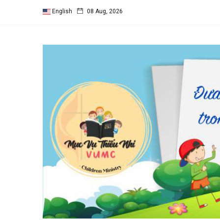
English
08 Aug, 2026
Follow us
65
K
12
K
678
Categories
Chuyện Hay Ý Đẹp
(65)
SINH HOẠT THEO
MÙA
(28)
Vườn Thơ
(26)