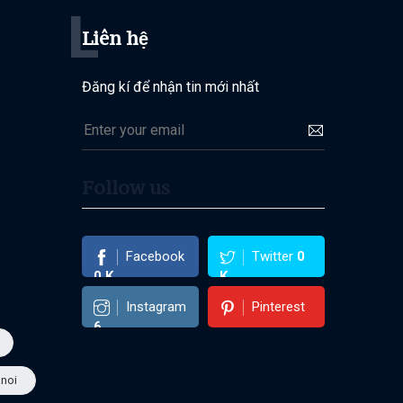
L
Liên hệ
Đăng kí để nhận tin mới nhất
Follow us
Facebook
Twitter
0
0
K
K
Instagram
Pinterest
6
noi