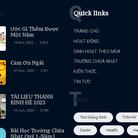
Q
ật
Quick links
Ước Gì Thêm Được
TRANG CHỦ
Một Năm
HOẠT ĐỘNG
16 Nov, 2022
3,323
SINH HOẠT THEO MÙA
TRƯỜNG CHÚA NHẬT
Cảm Ơn Ngài
07 Dec, 2022
3,311
KIẾN THỨC
TIN TỨC
T
TÀI LIỆU THÁNH
Tags
KINH HÈ 2023
15 Jun, 2023
3,180
Thơ Giáng Sinh
TCN-HV
Bài Học Trường Chúa
Dantri
Health
Ha
Nhật Quý 1-Năm1