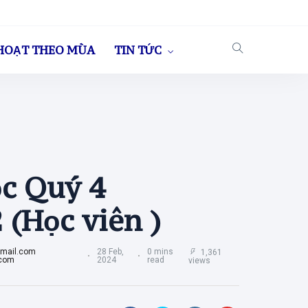
HOẠT THEO MÙA
TIN TỨC
ọc Quý 4
 (Học viên )
mail.com
28 Feb,
0 mins
1,361
.com
2024
read
views