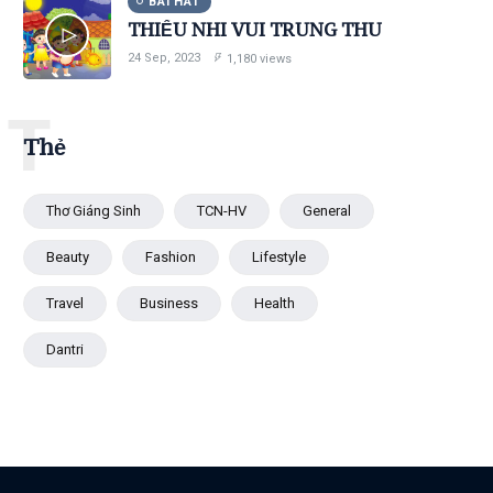
BÀI HÁT
THIẾU NHI VUI TRUNG THU
24 Sep, 2023
1,180 views
T
Thẻ
Thơ Giáng Sinh
TCN-HV
General
Beauty
Fashion
Lifestyle
Travel
Business
Health
Dantri