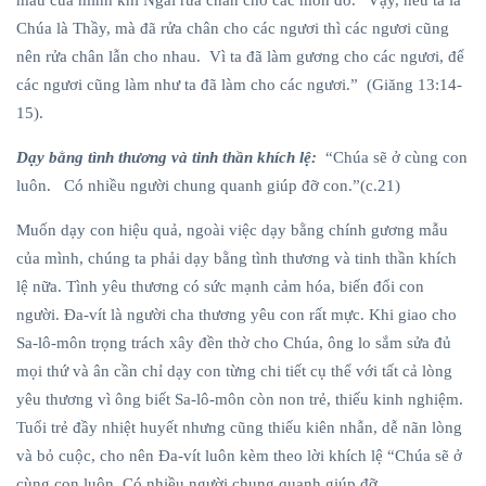
mẫu của mình khi Ngài rửa chân cho các môn đồ. “Vậy, nếu ta là
Chúa là Thầy, mà đã rửa chân cho các ngươi thì các ngươi cũng
nên rửa chân lẫn cho nhau. Vì ta đã làm gương cho các ngươi, để
các ngươi cũng làm như ta đã làm cho các ngươi.” (Giăng 13:14-
15).
Dạy bằng tình thương và tinh thần khích lệ:
“Chúa sẽ ở cùng con
luôn. Có nhiều người chung quanh giúp đỡ con.”(c.21)
Muốn dạy con hiệu quả, ngoài việc dạy bằng chính gương mẫu
của mình, chúng ta phải dạy bằng tình thương và tinh thần khích
lệ nữa. Tình yêu thương có sức mạnh cảm hóa, biến đổi con
người. Đa-vít là người cha thương yêu con rất mực. Khi giao cho
Sa-lô-môn trọng trách xây đền thờ cho Chúa, ông lo sắm sửa đủ
mọi thứ và ân cần chỉ dạy con từng chi tiết cụ thể với tất cả lòng
yêu thương vì ông biết Sa-lô-môn còn non trẻ, thiếu kinh nghiệm.
Tuổi trẻ đầy nhiệt huyết nhưng cũng thiếu kiên nhẫn, dễ nãn lòng
và bỏ cuộc, cho nên Đa-vít luôn kèm theo lời khích lệ “Chúa sẽ ở
cùng con luôn. Có nhiều người chung quanh giúp đỡ