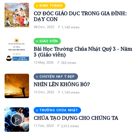
KINH THÁNH
CƠ ĐỐC GIÁO DỤC TRONG GIA ĐÌNH:
DẠY CON
08 Dec, 2022
1,140 views
GIÁO VIÊN
Bài Học Trường Chúa Nhật Quý 3 - Năm
3 (Giáo viên)
13 May, 2026
263 views
CHUYỆN HAY Ý ĐẸP
NHÌN LÊN KHÔNG BỐ?
15 Dec, 2022
1,143 views
TRƯỜNG CHÚA NHẬT
CHÚA TẠO DỰNG CHO CHÚNG TA
17 Feb, 2023
2,012 views