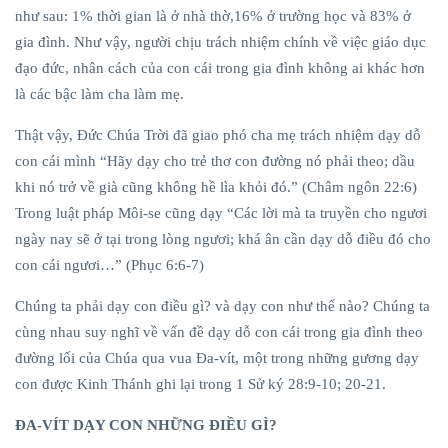
TRONG
như sau: 1% thời gian là ở nhà thờ,16% ở trường học và 83% ở
08
1,140
GIA ĐÌNH:
Dec,
views
gia đình. Như vậy, người chịu trách nhiệm chính về việc giáo dục
2022
DẠY CON
đạo đức, nhân cách của con cái trong gia đình không ai khác hơn
GIÁO
là các bậc làm cha làm mẹ.
VIÊN
Bài Học
Thật vậy, Đức Chúa Trời đã giao phó cha mẹ trách nhiệm dạy dỗ
Trường
con cái mình “Hãy dạy cho trẻ thơ con đường nó phải theo; dầu
Chúa
13
263
Nhật
khi nó trở về già cũng không hề lìa khỏi đó.” (Châm ngôn 22:6)
May,
views
2026
Quý 3 -
Trong luật pháp Môi-se cũng dạy “Các lời mà ta truyền cho ngươi
Năm 3
ngày nay sẽ ở tại trong lòng ngươi; khá ân cần dạy dỗ điều đó cho
(Giáo
CHUYỆN
HAY Ý ĐẸP
viên)
con cái ngươi…” (Phục 6:6-7)
NHÌN LÊN
KHÔNG
Chúng ta phải dạy con điều gì? và dạy con như thế nào? Chúng ta
BỐ?
15
1,143
cùng nhau suy nghĩ về vấn đề dạy dỗ con cái trong gia đình theo
Dec,
views
2022
đường lối của Chúa qua vua Đa-vít, một trong những gương dạy
con được Kinh Thánh ghi lại trong 1 Sử ký 28:9-10; 20-21.
TRƯỜNG
CHÚA NHẬT
ĐA-VÍT DẠY CON NHỮNG ĐIỀU GÌ?
CHÚA