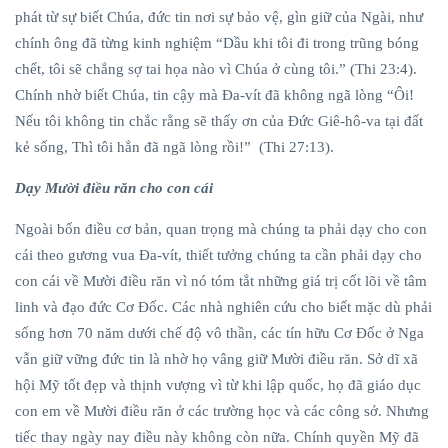
phát từ sự biết Chúa, đức tin nơi sự bảo vệ, gìn giữ của Ngài, như
chính ông đã từng kinh nghiệm “Dầu khi tôi đi trong trũng bóng
chết, tôi sẽ chẳng sợ tai họa nào vì Chúa ở cùng tôi.” (Thi 23:4).
Chính nhờ biết Chúa, tin cậy mà Đa-vít đã không ngã lòng “Ôi!
Nếu tôi không tin chắc rằng sẽ thấy ơn của Đức Giê-hô-va tại đất
kẻ sống, Thì tôi hẳn đã ngã lòng rồi!” (Thi 27:13).
Dạy Mười điều răn cho con cái
Ngoài bốn điều cơ bản, quan trọng mà chúng ta phải dạy cho con
cái theo gương vua Đa-vít, thiết tưởng chúng ta cần phải dạy cho
con cái về Mười điều răn vì nó tóm tắt những giá trị cốt lõi về tâm
linh và đạo đức Cơ Đốc. Các nhà nghiên cứu cho biết mặc dù phải
sống hơn 70 năm dưới chế độ vô thần, các tín hữu Cơ Đốc ở Nga
vẫn giữ vững đức tin là nhờ họ vâng giữ Mười điều răn. Sở dĩ xã
hội Mỹ tốt đẹp và thịnh vượng vì từ khi lập quốc, họ đã giáo dục
con em về Mười điều răn ở các trường học và các công sở. Nhưng
tiếc thay ngày nay điều này không còn nữa. Chính quyền Mỹ đã