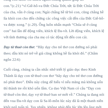
con.”(c.21) “vì Giê-hô-va Đức Chúa Trời, tức là Đức Chúa Trời
của cha, vẫn ở cùng con; Ngài chẳng hề từ bỏ con, cũng chẳng hề
lìa khỏi con cho đến chừng các công việc cất đền của Đức Giê-hô-
va được xong.” (c.20). Ông luôn nhấn mạnh “Chúa sẽ ở cùng
con” hai lần để động viên, khích lệ Đa-vít. Lời động viên, khích lệ
với tình thương của cha mẹ có tác động tốt đến con cái.
Dạy từ thuở còn thơ:
“Hãy dạy cho trẻ thơ con đường nó phải
theo; dầu khi nó trở về già cũng không hề lìa khỏi đó.” (Châm
ngôn 22:6)
Cuối cùng, chúng ta cần nhắc nhở triết lý giáo dục theo Kinh
Thánh là dạy con từ thuở con thơ “hãy dạy cho trẻ thơ con đường
nó phải theo”. Điều này cũng dễ hiểu vì nếu măng mà không uốn
thì thành tre rồi khó uốn lắm. Ca dao Việt Nam có câu “Dạy con
từ thuở còn thơ, dạy vợ từ thuở ban sơ mới về.” Chúng ta đang nói
đến vua Đa-vít dạy con là Sa-lô-môn lúc này đã là một thanh niên
khôi ngô tuấn tú. Tuy nhiên, không phải đến lúc lớn lên ông mới