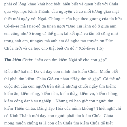
phải có lòng khao khát học biết, hiểu biết và quen biết với Chúa
qua việc học Kinh Thánh, cầu nguyện và có mối tương giao mật
thiết mỗi ngày với Ngài. Chúng ta cần học theo gương của tín hữu
Cô-lô-se mà Phao-lô đã khen ngợi “Đạo Tin lành đó ở giữa anh
em cũng như ở trong cả thế gian; lại kết quả và tấn bộ cũng như
trong anh em, từ ngày mà anh em đã nghe rao truyền ơn Đức
Chúa Trời và đã học cho thật biết ơn đó.” (Cô-lô-se 1:6).
Tìm kiếm Chúa:
“nếu con tìm kiếm Ngài sẽ cho con gặp”
Điều thứ hai mà Đa-vít dạy con mình tìm kiếm Chúa. Muốn biết
thì phải tìm kiếm. Chúa Giê-xu phán “Hãy tìm sẽ gặp”. Có thể nói
cuộc đời của con người trên đất là những chuỗi ngày tìm kiếm:
kiếm ăn, kiếm sống, kiếm tiền, kiếm thầy, kiếm vợ, kiếm chồng,
kiếm công danh sự nghiệp…Nhưng có bao giờ con người tìm
kiếm Thiên Chúa, Đấng Tạo Hóa của mình không? Thiết nghĩ chỉ
có Kinh Thánh mới dạy con người phải tìm kiếm Chúa. Chúa
mong muốn chúng ta là con dân Chúa tìm kiếm Chúa để biết