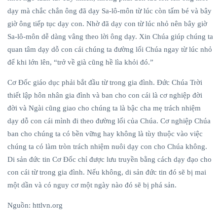
dạy mà chắc chắn ông đã dạy Sa-lô-môn từ lúc còn tấm bé và bây
giờ ông tiếp tục dạy con. Nhờ đã dạy con từ lúc nhỏ nên bây giờ
Sa-lô-môn dễ dàng vâng theo lời ông dạy. Xin Chúa giúp chúng ta
quan tâm dạy dỗ con cái chúng ta đường lối Chúa ngay từ lúc nhỏ
để khi lớn lên, “trở về già cũng hề lìa khỏi đó.”
Cơ Đốc giáo dục phải bắt đầu từ trong gia đình. Đức Chúa Trời
thiết lập hôn nhân gia đình và ban cho con cái là cơ nghiệp đời
đời và Ngài cũng giao cho chúng ta là bậc cha mẹ trách nhiệm
dạy dỗ con cái mình đi theo đường lối của Chúa. Cơ nghiệp Chúa
ban cho chúng ta có bền vững hay không là tùy thuộc vào việc
chúng ta có làm tròn trách nhiệm nuôi dạy con cho Chúa không.
Di sản đức tin Cơ Đốc chỉ được lưu truyền bằng cách dạy đạo cho
con cái từ trong gia đình. Nếu không, di sản đức tin đó sẽ bị mai
một dần và có nguy cơ một ngày nào đó sẽ bị phá sản.
Nguồn: httlvn.org