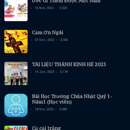
Ước Gì Thêm Được Một Năm
16 Nov, 2022
3,320
Cảm Ơn Ngài
07 Dec, 2022
3,306
TÀI LIỆU THÁNH KINH HÈ 2023
15 Jun, 2023
3,178
Bài Học Trường Chúa Nhật Quý 1-
Năm1 (Học viên)
18 Nov, 2022
3,083
Củ cải trắng