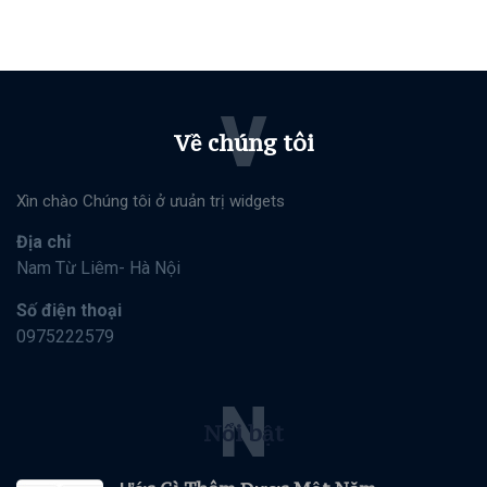
V
Về chúng tôi
Xìn chào Chúng tôi ở ưuản trị widgets
Địa chỉ
Nam Từ Liêm- Hà Nội
Số điện thoại
0975222579
N
Nổi bật