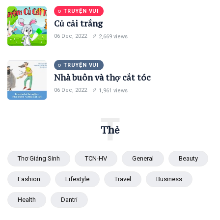
TRUYỆN VUI
Củ cải trắng
06 Dec, 2022
2,669 views
TRUYỆN VUI
Nhà buôn và thợ cắt tóc
06 Dec, 2022
1,961 views
T
Thẻ
Thơ Giáng Sinh
TCN-HV
General
Beauty
Fashion
Lifestyle
Travel
Business
Health
Dantri