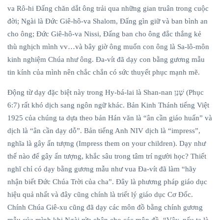
va Rô-hi Đấng chăn dắt ông trải qua những gian truân trong cuộc
đời; Ngài là Đức Giê-hô-va Shalom, Đấng gìn giữ và ban bình an
cho ông; Đức Giê-hô-va Nissi, Đấng ban cho ông đắc thắng kẻ
thù nghịch mình vv…và bây giờ ông muốn con ông là Sa-lô-môn
kinh nghiệm Chúa như ông. Đa-vít đã dạy con bằng gương mẫu
tin kính của mình nên chắc chắn có sức thuyết phục mạnh mẽ.
Động từ dạy đặc biệt này trong Hy-bá-lai là Shan-nan שָׁנַן (Phục
6:7) rất khó dịch sang ngôn ngữ khác. Bản Kinh Thánh tiếng Việt
1925 của chúng ta dựa theo bản Hán văn là “ân cần giáo huấn” và
dịch là “ân cần dạy dỗ”. Bản tiếng Anh NIV dịch là “impress”,
nghĩa là gây ấn tượng (Impress them on your children). Dạy như
thế nào để gây ấn tượng, khắc sâu trong tâm trí người học? Thiết
nghĩ chỉ có dạy bằng gương mẫu như vua Đa-vít đã làm “hãy
nhận biết Đức Chúa Trời của cha”. Đây là phương pháp giáo dục
hiệu quả nhất và đây cũng chính là triết lý giáo dục Cơ Đốc.
Chính Chúa Giê-xu cũng đã dạy các môn đồ bằng chính gương