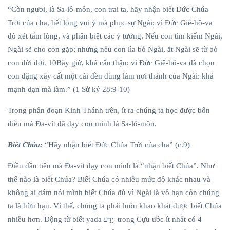
TẠO
“Còn ngươi, là Sa-lô-môn, con trai ta, hãy nhận biết Đức Chúa
DỰNG
17
2,012
CHO
Trời của cha, hết lòng vui ý mà phục sự Ngài; vì Đức Giê-hô-va
Feb,
views
2023
CHÚNG
dò xét tấm lòng, và phân biệt các ý tưởng. Nếu con tìm kiếm Ngài,
TA
Ngài sẽ cho con gặp; nhưng nếu con lìa bỏ Ngài, ắt Ngài sẽ từ bỏ
TRUYỆN
VUI
con đời đời. 10Bây giờ, khá cẩn thận; vì Đức Giê-hô-va đã chọn
Củ cải
con đặng xây cất một cái đền dùng làm nơi thánh của Ngài: khá
trắng
mạnh dạn mà làm.” (1 Sử ký 28:9-10)
06
2,669
Dec,
views
2022
Trong phân đoạn Kinh Thánh trên, ít ra chúng ta học được bốn
điều mà Đa-vít đã dạy con mình là Sa-lô-môn.
TRUYỆN
VUI
Biết Chúa:
“Hãy nhận biết Đức Chúa Trời của cha” (c.9)
Nhà buôn
và thợ cắt
Điều đầu tiên mà Đa-vít dạy con mình là “nhận biết Chúa”. Như
tóc
06
1,961
thế nào là biết Chúa? Biết Chúa có nhiều mức độ khác nhau và
Dec,
views
2022
không ai dám nói mình biết Chúa đủ vì Ngài là vô hạn còn chúng
T
ta là hữu hạn. Vì thế, chúng ta phải luôn khao khát được biết Chúa
Thẻ
nhiều hơn. Động từ biết yada יָדַע trong Cựu ước ít nhất có 4