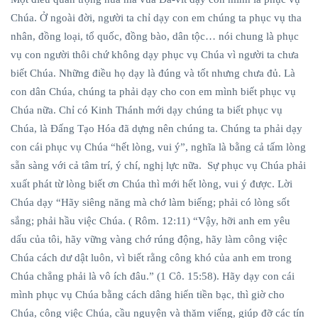
Chúa. Ở ngoài đời, người ta chỉ dạy con em chúng ta phục vụ tha
nhân, đồng loại, tổ quốc, đồng bào, dân tộc… nói chung là phục
vụ con người thôi chứ không dạy phục vụ Chúa vì người ta chưa
biết Chúa. Những điều họ dạy là đúng và tốt nhưng chưa đủ. Là
con dân Chúa, chúng ta phải dạy cho con em mình biết phục vụ
Chúa nữa. Chỉ có Kinh Thánh mới dạy chúng ta biết phục vụ
Chúa, là Đấng Tạo Hóa đã dựng nên chúng ta. Chúng ta phải dạy
con cái phục vụ Chúa “hết lòng, vui ý”, nghĩa là bằng cả tấm lòng
sẵn sàng với cả tâm trí, ý chí, nghị lực nữa. Sự phục vụ Chúa phải
xuất phát từ lòng biết ơn Chúa thì mới hết lòng, vui ý được. Lời
Chúa dạy “Hãy siêng năng mà chớ làm biếng; phải có lòng sốt
sắng; phải hầu việc Chúa. ( Rôm. 12:11) “Vậy, hỡi anh em yêu
dấu của tôi, hãy vững vàng chớ rúng động, hãy làm công việc
Chúa cách dư dật luôn, vì biết rằng công khó của anh em trong
Chúa chẳng phải là vô ích đâu.” (1 Cô. 15:58). Hãy dạy con cái
mình phục vụ Chúa bằng cách dâng hiến tiền bạc, thì giờ cho
Chúa, công việc Chúa, cầu nguyện và thăm viếng, giúp đỡ các tín