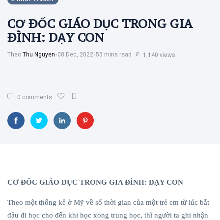
(65)
CƠ ĐỐC GIÁO DỤC TRONG GIA
SINH HOẠT
THEO MÙA
ĐÌNH: DẠY CON
(28)
Theo
Thu Nguyen
08 Dec, 2022
55 mins read
1,140 views
Vườn Thơ
(26)
Hình Ảnh -
Video
(24)
0 comments
Truyện Vui
(15)
B
Bài viết
mới nhất
CƠ ĐỐC GIÁO DỤC TRONG GIA ĐÌNH: DẠY CON
KINH
THÁNH
Theo một thống kê ở Mỹ về số thời gian của một trẻ em từ lúc bắt
CƠ ĐỐC
đầu đi học cho đến khi học xong trung học, thì người ta ghi nhận
GIÁO DỤC