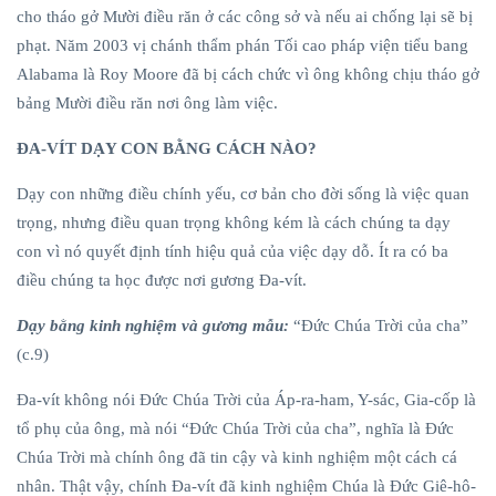
cho tháo gở Mười điều răn ở các công sở và nếu ai chống lại sẽ bị
phạt. Năm 2003 vị chánh thẩm phán Tối cao pháp viện tiểu bang
Alabama là Roy Moore đã bị cách chức vì ông không chịu tháo gở
bảng Mười điều răn nơi ông làm việc.
ĐA-VÍT DẠY CON BẰNG CÁCH NÀO?
Dạy con những điều chính yếu, cơ bản cho đời sống là việc quan
trọng, nhưng điều quan trọng không kém là cách chúng ta dạy
con vì nó quyết định tính hiệu quả của việc dạy dỗ. Ít ra có ba
điều chúng ta học được nơi gương Đa-vít.
Dạy bằng kinh nghiệm và gương mẫu:
“Đức Chúa Trời của cha”
(c.9)
Đa-vít không nói Đức Chúa Trời của Áp-ra-ham, Y-sác, Gia-cốp là
tổ phụ của ông, mà nói “Đức Chúa Trời của cha”, nghĩa là Đức
Chúa Trời mà chính ông đã tin cậy và kinh nghiệm một cách cá
nhân. Thật vậy, chính Đa-vít đã kinh nghiệm Chúa là Đức Giê-hô-