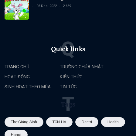
06 Dec, 2022
2,669
Q
Quick links
TRANG CHỦ
TRƯỜNG CHÚA NHẬT
HOẠT ĐỘNG
KIẾN THỨC
SINH HOẠT THEO MÙA
TIN TỨC
T
Tags
Thơ Giáng Sinh
TCN-HV
Dantri
Health
Hanoi