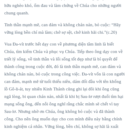
hữu nghèo khó, ốm đau và làm chứng về Chúa cho những người
chung quanh.
Tinh thần mạnh mẽ, can đảm và không chán nản, bỏ cuộc: “Hãy
vững lòng bền chí mà làm; chớ sợ sệt, chớ kinh hãi chi.”(c.20)
Vua Đa-vít trước hết dạy con về phương diện tâm linh là biết
Chúa, tìm kiếm Chúa và phục vụ Chúa. Tiếp theo ông dạy con về
triết lý sống, về tinh thần và lối sống tốt đẹp như là bí quyết để
thành công trong cuộc đời, đó là tinh thần mạnh mẽ, can đảm và
không chán nản, bỏ cuộc trong công việc. Đa-vít vốn là con người
can đảm, mạnh mẽ từ tuổi thiếu niên, dám đối đầu với tên khổng
lồ Gô-li-át, tuy nhiên Kinh Thánh cũng ghi lại đôi khi ông cũng
ngã lòng, bi quan chán nản, nhất là khi bị Sau-lơ rượt đuổi tìm hại
mạng sống ông, đến nỗi ông nghĩ rằng chắc mình sẽ chết vì tay
Sau-lơ. Nhưng nhờ ơn Chúa, ông không bỏ cuộc và đã thành
công. Cho nên ông muốn dạy cho con mình điều này bằng chính
kinh nghiệm cá nhân. Vững lòng, bền chí, không sợ hãi là xuất