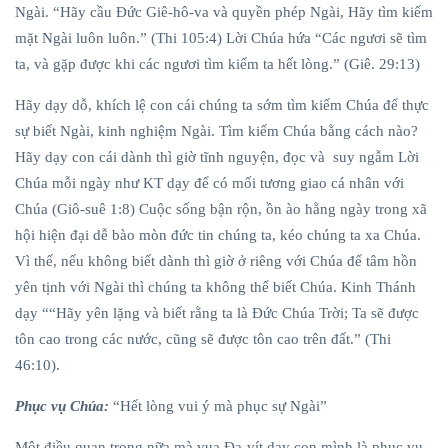
Ngài. “Hãy cầu Đức Giê-hô-va và quyền phép Ngài, Hãy tìm kiếm
mặt Ngài luôn luôn.” (Thi 105:4) Lời Chúa hứa “Các ngươi sẽ tìm
ta, và gặp được khi các ngươi tìm kiếm ta hết lòng.” (Giê. 29:13)
Hãy dạy dỗ, khích lệ con cái chúng ta sớm tìm kiếm Chúa để thực
sự biết Ngài, kinh nghiệm Ngài. Tìm kiếm Chúa bằng cách nào?
Hãy dạy con cái dành thì giờ tĩnh nguyện, đọc và suy ngẫm Lời
Chúa mỗi ngày như KT dạy để có mối tương giao cá nhân với
Chúa (Giô-suê 1:8) Cuộc sống bận rộn, ồn ào hằng ngày trong xã
hội hiện đại dễ bào mòn đức tin chúng ta, kéo chúng ta xa Chúa.
Vì thế, nếu không biết dành thì giờ ở riêng với Chúa để tâm hồn
yên tịnh với Ngài thì chúng ta không thể biết Chúa. Kinh Thánh
dạy ““Hãy yên lặng và biết rằng ta là Đức Chúa Trời; Ta sẽ được
tôn cao trong các nước, cũng sẽ được tôn cao trên đất.” (Thi
46:10).
Phục vụ Chúa:
“Hết lòng vui ý mà phục sự Ngài”
Một điều quan trọng nữa mà vua Đa-vít dạy con mình là phục vụ