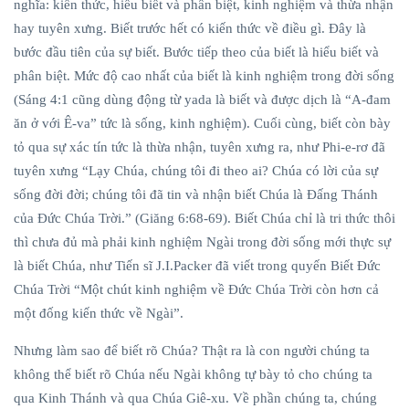
nghĩa: kiến thức, hiểu biết và phân biệt, kinh nghiệm và thừa nhận
hay tuyên xưng. Biết trước hết có kiến thức về điều gì. Đây là
Thơ Giáng Sinh
bước đầu tiên của sự biết. Bước tiếp theo của biết là hiểu biết và
TCN-HV
phân biệt. Mức độ cao nhất của biết là kinh nghiệm trong đời sống
(Sáng 4:1 cũng dùng động từ yada là biết và được dịch là “A-đam
General
ăn ở với Ê-va” tức là sống, kinh nghiệm). Cuối cùng, biết còn bày
tỏ qua sự xác tín tức là thừa nhận, tuyên xưng ra, như Phi-e-rơ đã
Beauty
tuyên xưng “Lạy Chúa, chúng tôi đi theo ai? Chúa có lời của sự
Fashion
sống đời đời; chúng tôi đã tin và nhận biết Chúa là Đấng Thánh
của Đức Chúa Trời.” (Giăng 6:68-69). Biết Chúa chỉ là tri thức thôi
Lifestyle
thì chưa đủ mà phải kinh nghiệm Ngài trong đời sống mới thực sự
Travel
là biết Chúa, như Tiến sĩ J.I.Packer đã viết trong quyến Biết Đức
Chúa Trời “Một chút kinh nghiệm về Đức Chúa Trời còn hơn cả
Business
một đống kiến thức về Ngài”.
Health
Nhưng làm sao để biết rõ Chúa? Thật ra là con người chúng ta
không thể biết rõ Chúa nếu Ngài không tự bày tỏ cho chúng ta
Dantri
qua Kinh Thánh và qua Chúa Giê-xu. Về phần chúng ta, chúng